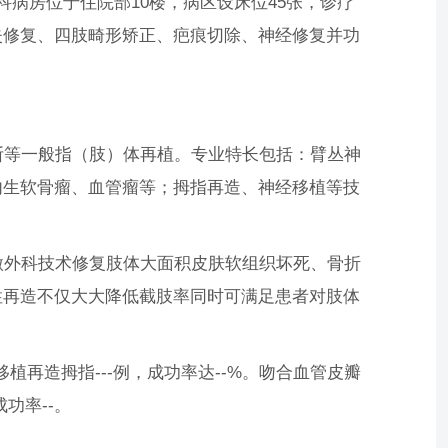
病房位于住院部10楼，病区设床位45张，诊疗
失修复、四肢畸形矫正、疤痕切除、神经修复并功
等一般指（肢）体再植。专业特长包括：臂丛神
内生软骨瘤、血管瘤等；拇指再造、神经移植等技
外科技术修复肢体大面积皮肤软组织坏死、骨折
性再造不仅大大降低截肢率同时可满足患者对肢体
移植再造拇指---例，成功率达--%。吻合血管皮瓣
功率--。