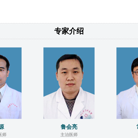
专家介绍
源
鲁会亮
医师
主治医师