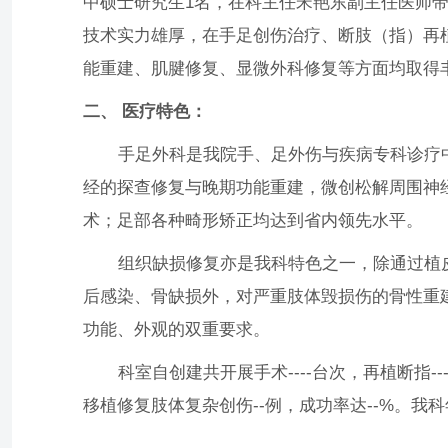
中硕士研究生1名，在科主任宋艳东副主任医师带
技术实力雄厚，在手足创伤治疗、断肢（指）再
能重建、肌腱修复、显微外科修复等方面均取得
二、 医疗特色：
手足外科是我院手、足外伤与疾病专科诊疗中
经的探查修复与晚期功能重建，微创松解周围神
术；足部各种畸形矫正均达到省内领先水平。
组织缺损修复亦是我科特色之一，除通过植皮
后感染、骨缺损外，对严重肢体毁损伤的骨性重
功能、外观的双重要求。
科室自创建共开展手术----台次，再植断指---
移植修复肢体复杂创伤--例，成功率达--%。我