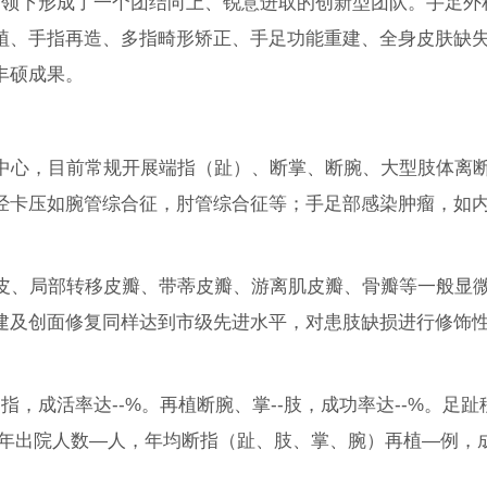
领下形成了一个团结向上、锐意进取的创新型团队。手足外科
植、手指再造、多指畸形矫正、手足功能重建、全身皮肤缺
丰硕成果。
心，目前常规开展端指（趾）、断掌、断腕、大型肢体离断
经卡压如腕管综合征，肘管综合征等；手足部感染肿瘤，如
、局部转移皮瓣、带蒂皮瓣、游离肌皮瓣、骨瓣等一般显微
建及创面修复同样达到市级先进水平，对患肢缺损进行修饰
指，成活率达--%。再植断腕、掌--肢，成功率达--%。足趾
科年出院人数—人，年均断指（趾、肢、掌、腕）再植—例，成