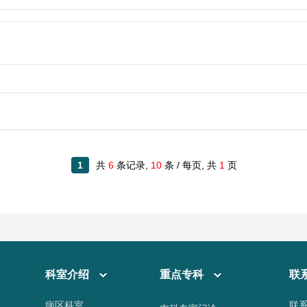
1
共
6
条记录,
10
条 / 每页, 共
1
页
科室介绍
重点专科
联
病区科室
联