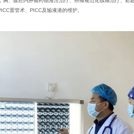
、腹腔内肿瘤药物灌注治疗、癌痛规范化镇痛治疗、彩超
CC置管术、PICC及输液港的维护。