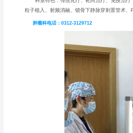
科室特色：传统化疗、靶向治疗、免疫治疗，胸
粒子植入、射频消融、锁骨下静脉穿刺置管术、PI
肿瘤科电话：0312-3129712