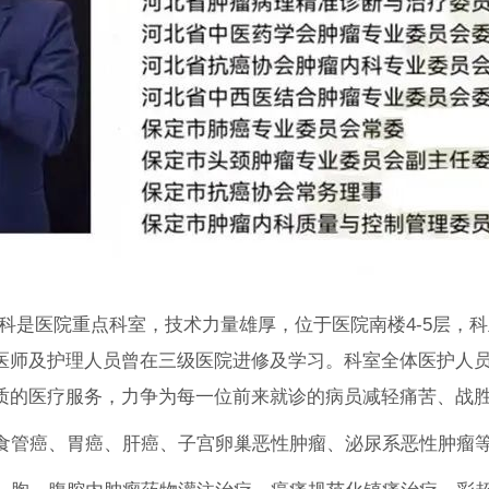
是医院重点科室，技术力量雄厚，位于医院南楼4-5层，
医师及护理人员曾在三级医院进修及学习。科室全体医护人
质的医疗服务，力争为每一位前来就诊的病员减轻痛苦、战
管癌、胃癌、肝癌、子宫卵巢恶性肿瘤、泌尿系恶性肿瘤等