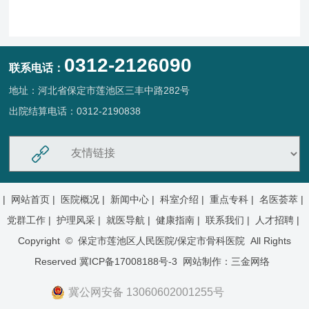
0312-2126090
联系电话：
地址：河北省保定市莲池区三丰中路282号
出院结算电话：0312-2190838
|
网站首页 |
医院概况 |
新闻中心 |
科室介绍 |
重点专科 |
名医荟萃 |
党群工作 |
护理风采 |
就医导航 |
健康指南 |
联系我们 |
人才招聘 |
Copyright © 保定市莲池区人民医院/保定市骨科医院 All Rights
Reserved
冀ICP备17008188号-3
网站制作：
三金网络
冀公网安备 13060602001255号